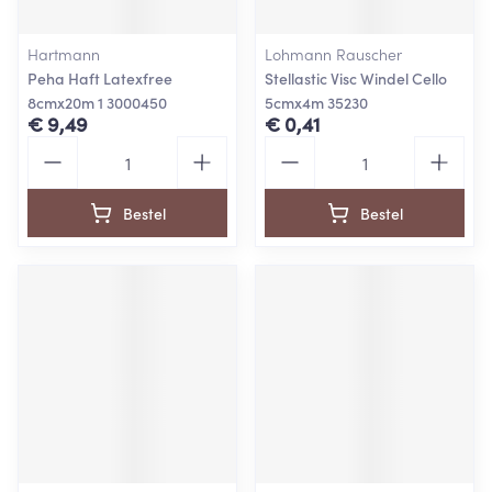
Hartmann
Lohmann Rauscher
Peha Haft Latexfree
Stellastic Visc Windel Cello
8cmx20m 1 3000450
5cmx4m 35230
€ 9,49
€ 0,41
Aantal
Aantal
Bestel
Bestel