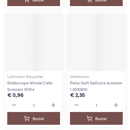
Lohmann Rauscher
Hartmann
Stellacrepe Windel Cello
Peha Haft Selfcare 4cmx4m
5cmx4m 35154
1 3000610
€ 0,96
€ 2,35
Aantal
Aantal
Bestel
Bestel