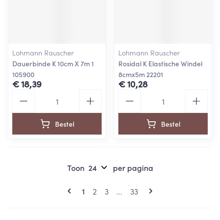
Lohmann Rauscher
Lohmann Rauscher
Dauerbinde K 10cm X 7m 1
Rosidal K Elastische Windel
105900
8cmx5m 22201
€ 18,39
€ 10,28
Aantal
Aantal
Bestel
Bestel
Toon
per pagina
Pagina's
U lees momenteel pagina
Pagina
Pagina
Pagina
1
2
3
...
33