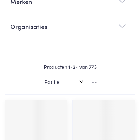
Merken
filter
Organisaties
filter
Producten
1
-
24
van
773
Sorteer op: