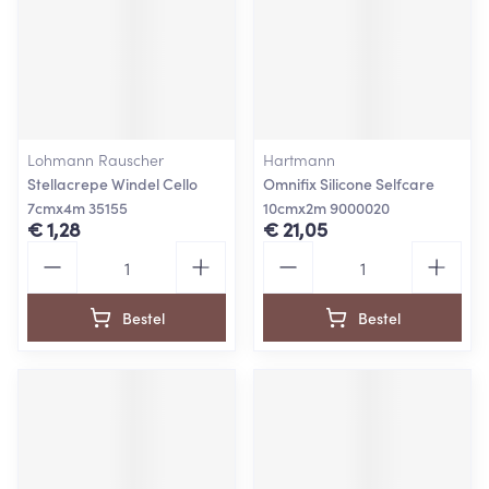
Lohmann Rauscher
Hartmann
Stellacrepe Windel Cello
Omnifix Silicone Selfcare
7cmx4m 35155
10cmx2m 9000020
€ 1,28
€ 21,05
Aantal
Aantal
Bestel
Bestel