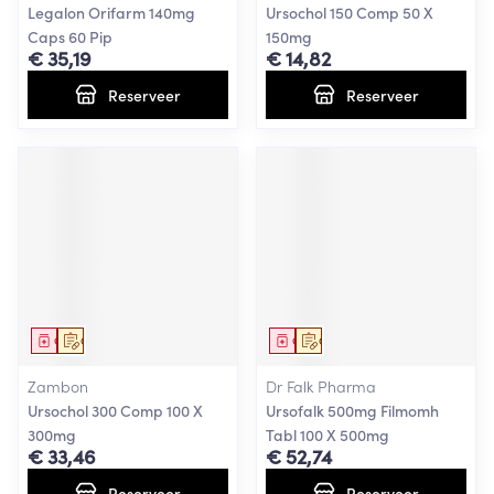
Legalon Orifarm 140mg
Ursochol 150 Comp 50 X
Caps 60 Pip
150mg
€ 35,19
€ 14,82
Reserveer
Reserveer
Geneesmiddel
Op voorschrift
Geneesmiddel
Op voorschrift
Zambon
Dr Falk Pharma
Ursochol 300 Comp 100 X
Ursofalk 500mg Filmomh
300mg
Tabl 100 X 500mg
€ 33,46
€ 52,74
Reserveer
Reserveer