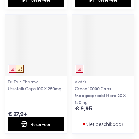
Geneesmiddel
Op voorschrift
Geneesmiddel
Dr Falk Pharma
Viatris
Ursofalk Caps 100 X 250mg
Creon 10000 Caps
Maagsapresist Hard 20 X
150mg
€ 9,95
€ 27,94
Niet beschikbaar
Reserveer