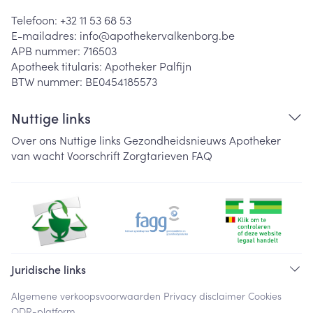
Telefoon:
+32 11 53 68 53
E-mailadres:
info@
apothekervalkenborg.be
APB nummer:
716503
Apotheek titularis:
Apotheker Palfijn
BTW nummer:
BE0454185573
Nuttige links
Over ons
Nuttige links
Gezondheidsnieuws
Apotheker
van wacht
Voorschrift
Zorgtarieven
FAQ
Juridische links
Algemene verkoopsvoorwaarden
Privacy disclaimer
Cookies
ODR-platform