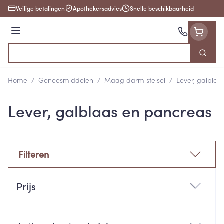
Ga naar de inhoud
Veilige betalingen
Apothekersadvies
Snelle beschikbaarheid
Menu
Zoek
Product, merk, categorie...
Home
/
Geneesmiddelen
/
Maag darm stelsel
/
Lever, galblaa
Lever, galblaas en pancreas
Filteren
Doorgaan naar productlijst
Prijs
filter