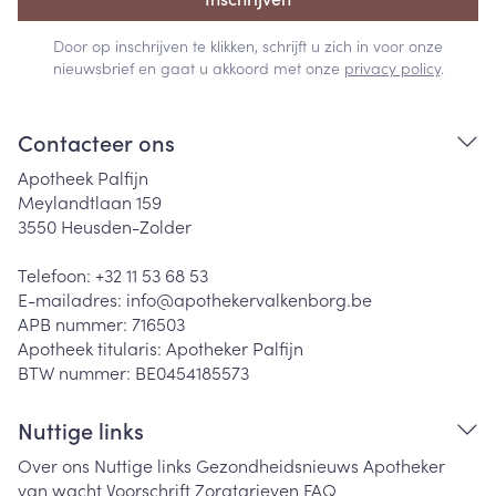
Door op inschrijven te klikken, schrijft u zich in voor onze
nieuwsbrief en gaat u akkoord met onze
privacy policy
.
Contacteer ons
Apotheek Palfijn
Meylandtlaan 159
3550
Heusden-Zolder
Telefoon:
+32 11 53 68 53
E-mailadres:
info@
apothekervalkenborg.be
APB nummer:
716503
Apotheek titularis:
Apotheker Palfijn
BTW nummer:
BE0454185573
Nuttige links
Over ons
Nuttige links
Gezondheidsnieuws
Apotheker
van wacht
Voorschrift
Zorgtarieven
FAQ