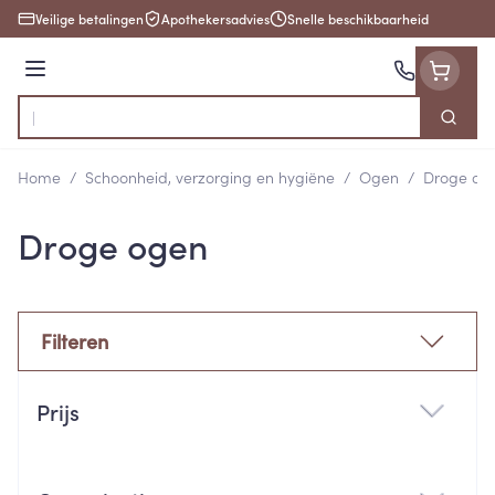
Ga naar de inhoud
Veilige betalingen
Apothekersadvies
Snelle beschikbaarheid
Menu
Zoek
Product, merk, categorie...
Home
/
Schoonheid, verzorging en hygiëne
/
Ogen
/
Droge og
Droge ogen
Filteren
Doorgaan naar productlijst
Prijs
filter