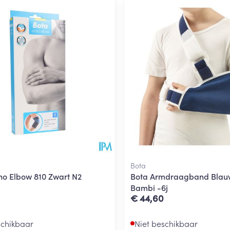
Bota
ho Elbow 810 Zwart N2
Bota Armdraagband Blauw
Bambi -6j
€ 44,60
schikbaar
Niet beschikbaar