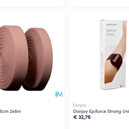
DonJoy
 5cm 2x6m
Donjoy Epiforce Strong U
€ 32,76