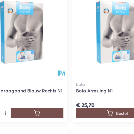
Bota
mdraagband Blauw Rechts N1
Bota Armsling N1
€ 25,70
Bestel