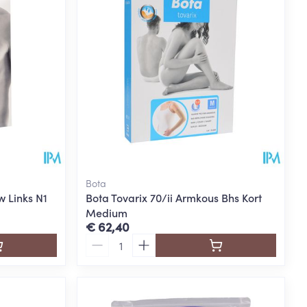
rende
Parfums en
geurproducten
Bota
 Links N1
Bota Tovarix 70/ii Armkous Bhs Kort
Medium
€ 62,40
Aantal
CBD