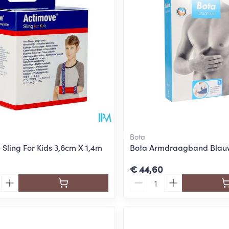
Toon meer
ging
Supplementen
Insectenwe
Mondmaskers
middelen
ssen
 -
id
d
Bota
 Sling For Kids 3,6cm X 1,4m
Bota Armdraagband Blauw
€ 44,60
Aantal
Zelfbruiner
Scheren