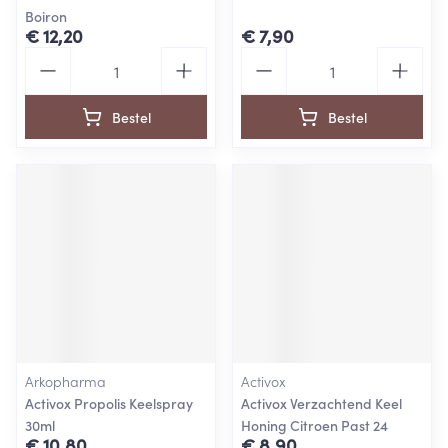
Boiron
€ 12,20
€ 7,90
Aantal
Aantal
Bestel
Bestel
Arkopharma
Activox
Activox Propolis Keelspray
Activox Verzachtend Keel
30ml
Honing Citroen Past 24
€ 10,80
€ 8,90