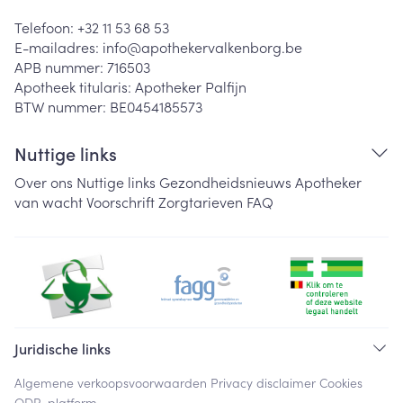
Telefoon:
+32 11 53 68 53
E-mailadres:
info@
apothekervalkenborg.be
APB nummer:
716503
Apotheek titularis:
Apotheker Palfijn
BTW nummer:
BE0454185573
Nuttige links
Over ons
Nuttige links
Gezondheidsnieuws
Apotheker
van wacht
Voorschrift
Zorgtarieven
FAQ
Juridische links
Algemene verkoopsvoorwaarden
Privacy disclaimer
Cookies
ODR-platform