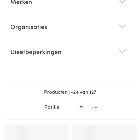
Merken
filter
Organisaties
filter
Dieetbeperkingen
filter
Producten
1
-
24
van
127
Sorteer op: