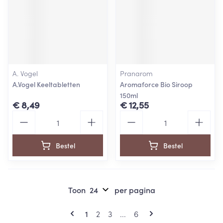
A. Vogel
Pranarom
A.Vogel Keeltabletten
Aromaforce Bio Siroop
150ml
€ 8,49
€ 12,55
Aantal
Aantal
Bestel
Bestel
Toon
per pagina
Pagina's
U lees momenteel pagina
Pagina
Pagina
Pagina
1
2
3
...
6