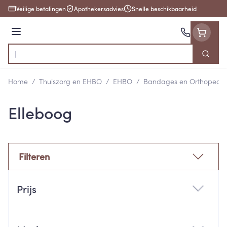
Ga naar de inhoud
Veilige betalingen
Apothekersadvies
Snelle beschikbaarheid
Menu
Zoek
Product, merk, categorie...
Home
/
Thuiszorg en EHBO
/
EHBO
/
Bandages en Orthopedie
Elleboog
Filteren
Doorgaan naar productlijst
Prijs
filter