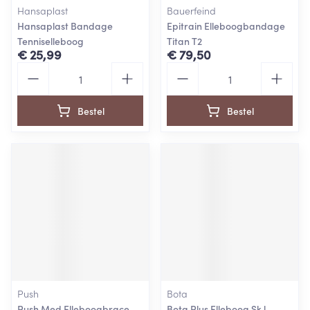
Hansaplast
Bauerfeind
Hansaplast Bandage
Epitrain Elleboogbandage
Tenniselleboog
Titan T2
€ 25,99
€ 79,50
Aantal
Aantal
Bestel
Bestel
Push
Bota
Push Med Elleboogbrace
Bota Plus Elleboog Sk l