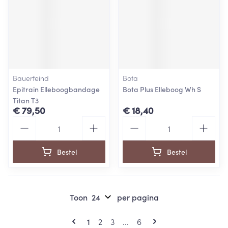
Bauerfeind
Bota
Epitrain Elleboogbandage
Bota Plus Elleboog Wh S
Titan T3
€ 79,50
€ 18,40
Aantal
Aantal
Bestel
Bestel
Toon
per pagina
Pagina's
U lees momenteel pagina
Pagina
Pagina
Pagina
1
2
3
...
6