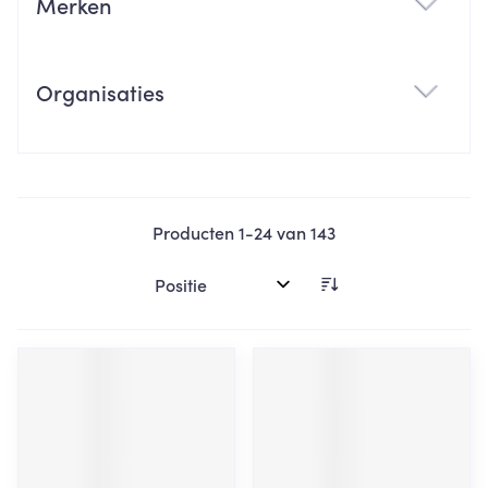
Merken
filter
Organisaties
filter
Producten
1
-
24
van
143
Sorteer op: