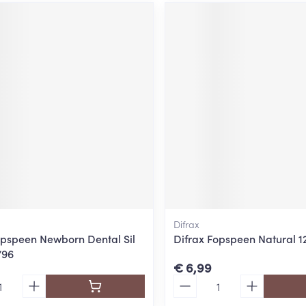
Difrax
opspeen Newborn Dental Sil
Difrax Fopspeen Natural 
796
€ 6,99
Aantal