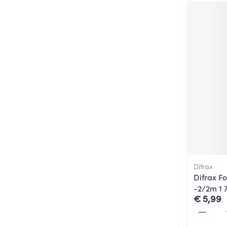
Difrax
Difrax F
-2/2m 1 
€ 5,99
Aantal