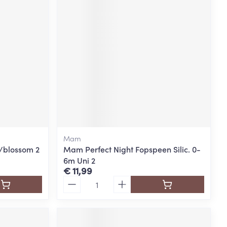
rende
Parfums en
geurproducten
Mam
/blossom 2
Mam Perfect Night Fopspeen Silic. 0-
6m Uni 2
CBD
€ 11,99
Aantal