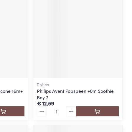
Philips
icone 16m+
Philips Avent Fopspeen +0m Soothie
Boy 2
€ 12,59
Aantal