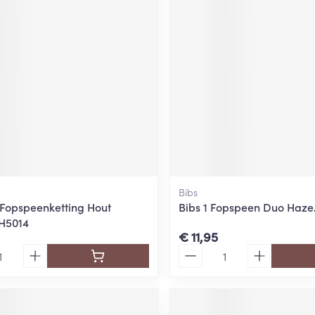
ging
Supplementen
Insectenwe
Mondmaskers
middelen
ssen
 -
id
d
Bibs
Fopspeenketting Hout
Bibs 1 Fopspeen Duo Haze
 H5014
Zelfbruiner
Scheren
€ 11,95
Aantal