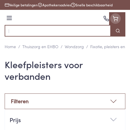
Ga naar de inhoud
Veilige betalingen
Apothekersadvies
Snelle beschikbaarheid
Menu
Zoek
Product, merk, categorie...
Home
/
Thuiszorg en EHBO
/
Wondzorg
/
Fixatie, pleisters en s
Kleefpleisters voor
verbanden
Filteren
Doorgaan naar productlijst
Prijs
filter