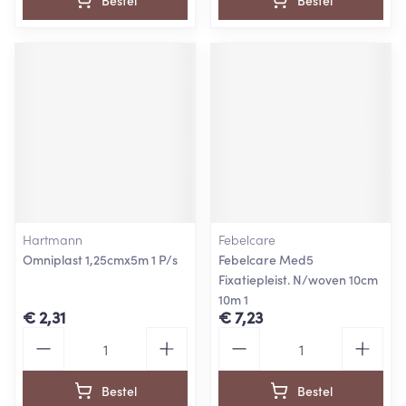
Bestel
Bestel
Hartmann
Febelcare
Omniplast 1,25cmx5m 1 P/s
Febelcare Med5
Fixatiepleist. N/woven 10cm
10m 1
€ 2,31
€ 7,23
Aantal
Aantal
Bestel
Bestel