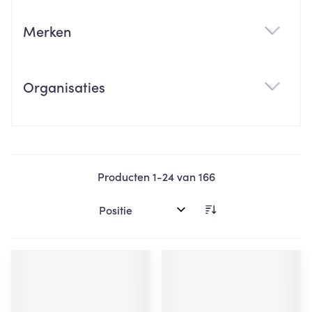
Merken
filter
Organisaties
filter
Producten
1
-
24
van
166
Sorteer op: