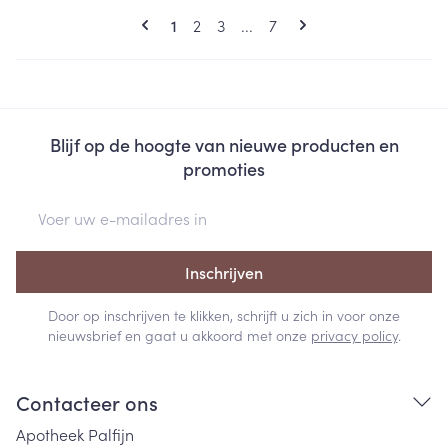
Pagina's
U lees momenteel pagina
Pagina
Pagina
Pagina
1
2
3
...
7
Blijf op de hoogte van nieuwe producten en
promoties
E-mail adres
Inschrijven
Door op inschrijven te klikken, schrijft u zich in voor onze
nieuwsbrief en gaat u akkoord met onze
privacy policy
.
Contacteer ons
Apotheek Palfijn