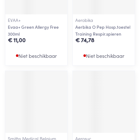
EVAA+
Aerobika
Evaa+ Green Allergy Free
Aerbika O Pep Hosp.toestel
300ml
Training Respir.spieren
€ 11,00
€ 74,78
Niet beschikbaar
Niet beschikbaar
Smiths Medical Belgium
Aerosuc