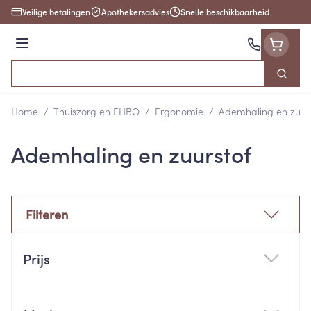
Ga naar de inhoud
Veilige betalingen
Apothekersadvies
Snelle beschikbaarheid
Menu
Zoek
Product, merk, categorie...
Home
/
Thuiszorg en EHBO
/
Ergonomie
/
Ademhaling en zuurs
Ademhaling en zuurstof
Filteren
Doorgaan naar productlijst
Prijs
filter