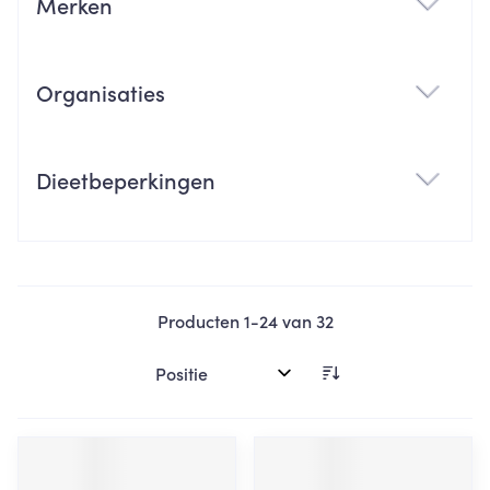
Merken
filter
Organisaties
filter
Dieetbeperkingen
filter
Producten
1
-
24
van
32
Sorteer op: