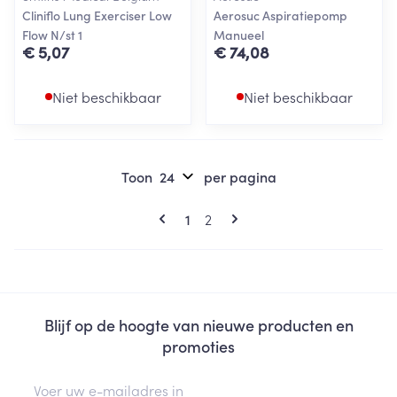
Cliniflo Lung Exerciser Low
Aerosuc Aspiratiepomp
Flow N/st 1
Manueel
€ 5,07
€ 74,08
Niet beschikbaar
Niet beschikbaar
Toon
per pagina
Pagina's
U lees momenteel pagina
Pagina
1
2
Blijf op de hoogte van nieuwe producten en
promoties
E-mail adres