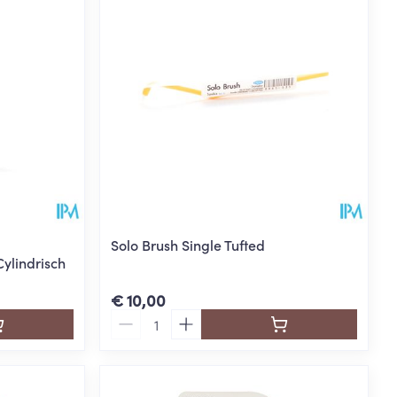
je
Badkamer
Bed
ng zon
Doorliggen - decubitis
Toon meer
ie
Urinewegen
id, spanning
Stoppen met roken
 en intieme
Gezichtsreiniging -
ontschminken
n Orthopedie
Instrumenten
sche
Solo Brush Single Tufted
n anticonceptie
Reinigingsmelk, - crème, -
Anti tumor middelen
ylindrisch
olie en gel
jn
€ 10,00
Tonic - lotion
zorging
Aantal
Anesthesie
Micellair water
Specifiek voor de ogen
t
ie
Diverse geneesmiddelen
Toon meer