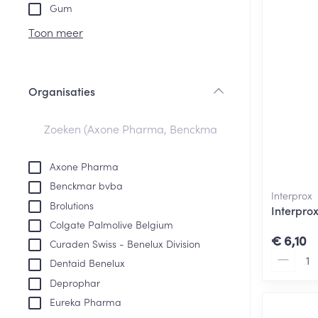
Aerosol toestel
kloven
Tabletten
Gum
Aerosol access
Blaren
Creme, gel en 
Toon meer
Zuurstof
Eelt
Eksteroog - lik
Ademhalingsste
Organisaties
Toon meer
filter
Spieren en gew
Specifiek voor
Axone Pharma
Naalden en spu
Benckmar bvba
Lichaamsverzo
Interprox
Infecties
Brolutions
Spuiten
Interpro
Deodorant
Colgate Palmolive Belgium
Oplossing voor 
Gezichtsverzor
€ 6,10
Curaden Swiss - Benelux Division
Naalden
Aantal
Luizen
Dentaid Benelux
Naalden voor i
Deprophar
pennaalden
Eureka Pharma
Diagnostica