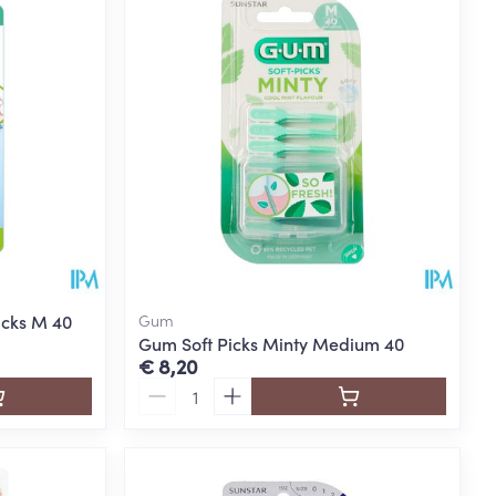
rende
Parfums en
geurproducten
icks M 40
Gum
Gum Soft Picks Minty Medium 40
€ 8,20
Aantal
CBD