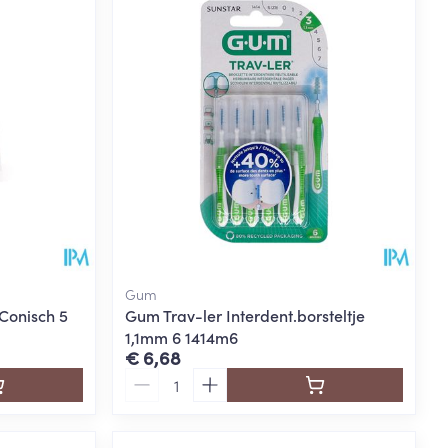
Gum
Conisch 5
Gum Trav-ler Interdent.borsteltje
1,1mm 6 1414m6
€ 6,68
Aantal