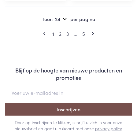
Toon
per pagina
Pagina's
U lees momenteel pagina
Pagina
Pagina
Pagina
1
2
3
...
5
Blijf op de hoogte van nieuwe producten en
promoties
E-mail adres
Inschrijven
Door op inschrijven te klikken, schrijft u zich in voor onze
nieuwsbrief en gaat u akkoord met onze
privacy policy
.