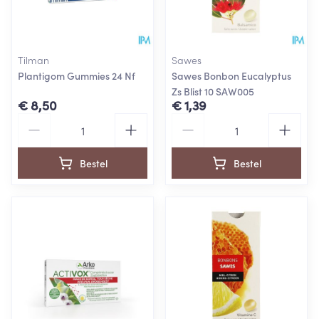
Tilman
Sawes
Plantigom Gummies 24 Nf
Sawes Bonbon Eucalyptus
Zs Blist 10 SAW005
€ 8,50
€ 1,39
Aantal
Aantal
Bestel
Bestel