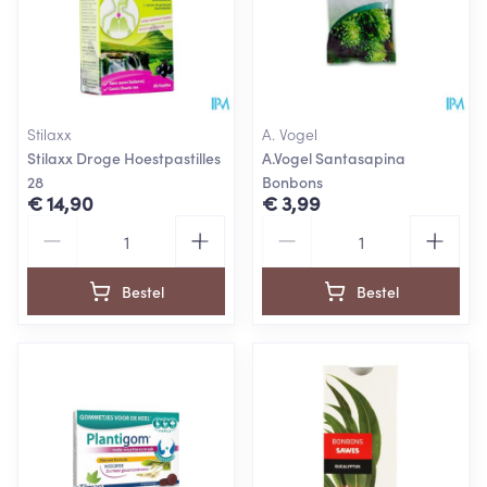
Stilaxx
A. Vogel
Stilaxx Droge Hoestpastilles
A.Vogel Santasapina
28
Bonbons
€ 14,90
€ 3,99
Aantal
Aantal
Bestel
Bestel