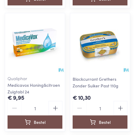
Qualiphar
Blackcurrant Grethers
Medicavox Honing&citroen
Zonder Suiker Past 110g
Zuigtabl 24
€ 9,95
€ 10,30
Aantal
Aantal
Bestel
Bestel