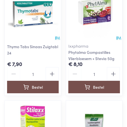
Ixxpharma
Thymo Tabs Sinaas Zuigtabl
Phytalma Gompastilles
24
Vlierbloesem + Stevia 50g
€ 7,90
€ 8,10
Aantal
Aantal
Bestel
Bestel