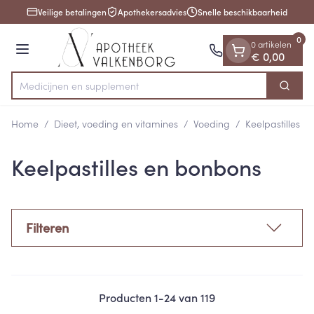
Dia 1 van 1
Ga naar de inhoud
Veilige betalingen
Apothekersadvies
Snelle beschikbaarheid
0
0 artikelen
Menu
€ 0,00
Medic
Zoek
Product, merk, categorie...
Home
/
Dieet, voeding en vitamines
/
Voeding
/
Keelpastilles 
Keelpastilles en bonbons
Filteren
Producten
1
-
24
van
119