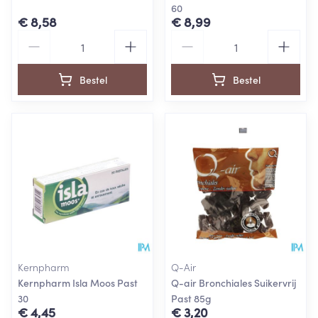
60
€ 8,58
€ 8,99
Aantal
Aantal
Bestel
Bestel
Kernpharm
Q-Air
Kernpharm Isla Moos Past
Q-air Bronchiales Suikervrij
30
Past 85g
€ 4,45
€ 3,20