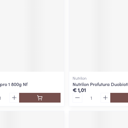
ging
Supplementen
Insectenwe
Mondmaskers
middelen
ssen
 -
id
d
Nutrilon
pro 1 800g Nf
Nutrilon Profutura Duobiot
€ 1,01
Zelfbruiner
Scheren
Aantal