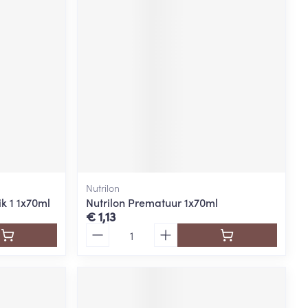
rende
Parfums en
geurproducten
Nutrilon
ik 1 1x70ml
Nutrilon Prematuur 1x70ml
€ 1,13
CBD
Aantal