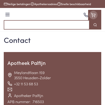
Ga naar de inhoud
Veilige betalingen
Apothekersadvies
Snelle beschikbaarheid
Menu
Zoek
Product, merk, categorie...
Contact
Apotheek Palfijn
address
Meylandtlaan 159
3550
Heusden-Zolder
+32 11 53 68 53
Telefoon
E-mailadres
Apotheker Palfijn
Apotheek titularis
APB nummer:
716503
APB nummer