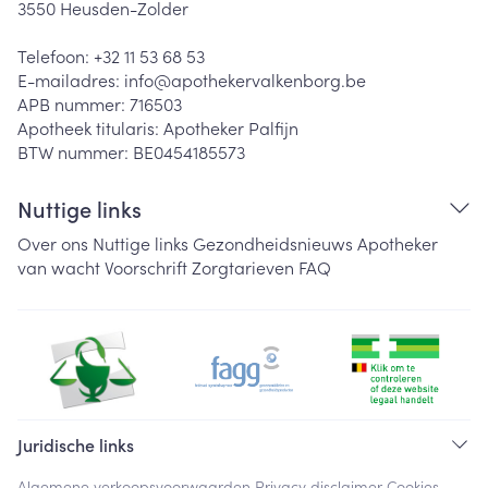
3550
Heusden-Zolder
Telefoon:
+32 11 53 68 53
E-mailadres:
info@
apothekervalkenborg.be
APB nummer:
716503
Apotheek titularis:
Apotheker Palfijn
BTW nummer:
BE0454185573
Nuttige links
Over ons
Nuttige links
Gezondheidsnieuws
Apotheker
van wacht
Voorschrift
Zorgtarieven
FAQ
Juridische links
Algemene verkoopsvoorwaarden
Privacy disclaimer
Cookies