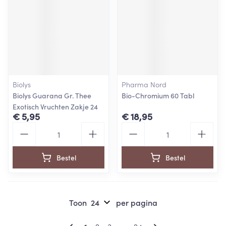
Biolys
Pharma Nord
Biolys Guarana Gr. Thee
Bio-Chromium 60 Tabl
Exotisch Vruchten Zakje 24
€ 5,95
€ 18,95
Aantal
Aantal
Bestel
Bestel
Toon
per pagina
Pagina's
U lees momenteel pagina