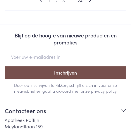
Pagina
Pagina
Pagina
1
2
3
...
24
Blijf op de hoogte van nieuwe producten en
promoties
E-mail adres
Inschrijven
Door op inschrijven te klikken, schrijft u zich in voor onze
nieuwsbrief en gaat u akkoord met onze
privacy policy
.
Contacteer ons
Apotheek Palfijn
Meylandtlaan 159