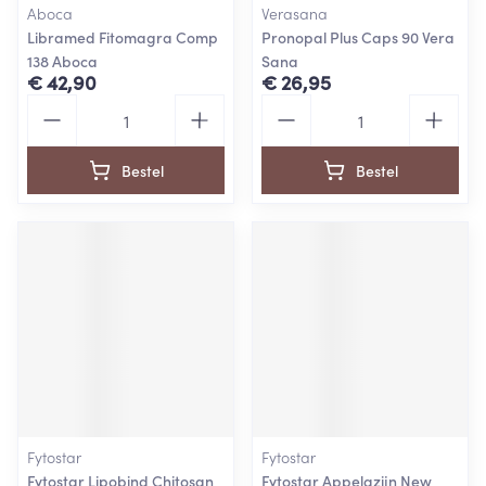
Aboca
Verasana
Libramed Fitomagra Comp
Pronopal Plus Caps 90 Vera
138 Aboca
Sana
€ 42,90
€ 26,95
Aantal
Aantal
Bestel
Bestel
Fytostar
Fytostar
Fytostar Lipobind Chitosan
Fytostar Appelazijn New