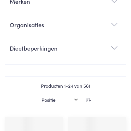
Merken
filter
Organisaties
filter
Dieetbeperkingen
filter
Producten
1
-
24
van
561
Sorteer op: