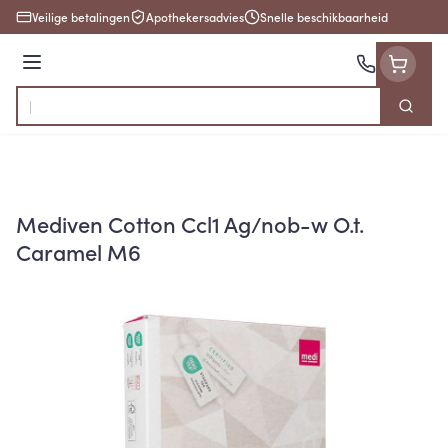
Ga naar de inhoud
Veilige betalingen
Apothekersadvies
Snelle beschikbaarheid
Menu
Zoek
Product, merk, categorie...
Mediven Cotton Ccl1 Ag/nob-w O.t.
Caramel M6