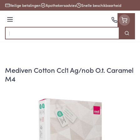
Ga naar de inhoud
Veilige betalingen
Apothekersadvies
Snelle beschikbaarheid
Menu
Zoek
Product, merk, categorie...
Mediven Cotton Ccl1 Ag/nob O.t. Caramel
M4