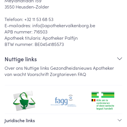
Meylandtlaan 159
3550
Heusden-Zolder
Telefoon:
+32 11 53 68 53
E-mailadres:
info@
apothekervalkenborg.be
APB nummer:
716503
Apotheek titularis:
Apotheker Palfijn
BTW nummer:
BE0454185573
Nuttige links
Over ons
Nuttige links
Gezondheidsnieuws
Apotheker
van wacht
Voorschrift
Zorgtarieven
FAQ
Juridische links