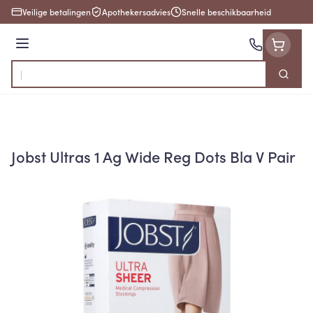
Ga naar de inhoud
Veilige betalingen
Apothekersadvies
Snelle beschikbaarheid
Menu
Zoek
Product, merk, categorie...
Jobst Ultras 1 Ag Wide Reg Dots Bla V Pair