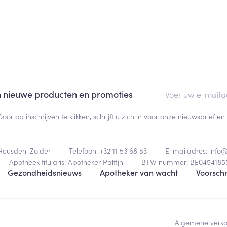
E-mail adres
an nieuwe producten en promoties
Door op inschrijven te klikken, schrijft u zich in voor onze nieuwsbrief
Heusden-Zolder
Telefoon:
+32 11 53 68 53
E-mailadres:
info
Apotheek titularis:
Apotheker Palfijn
BTW nummer:
BE0454185
Gezondheidsnieuws
Apotheker van wacht
Voorschr
Algemene verk