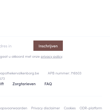
Inschrijven
 en gaat u akkoord met onze
privacy policy
.
@
apothekervalkenborg.be
APB nummer:
716503
573
ift
Zorgtarieven
FAQ
oopsvoorwaarden
Privacy disclaimer
Cookies
ODR-platform