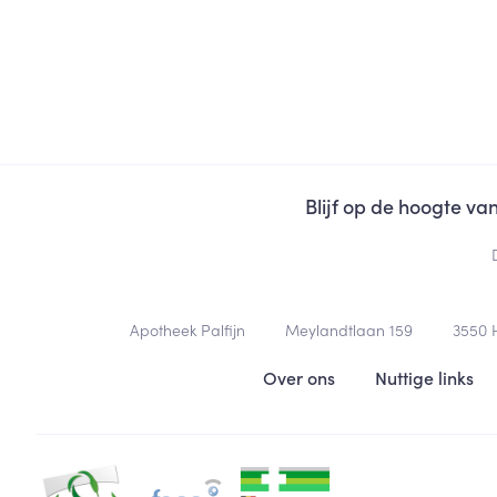
Blijf op de hoogte v
Contacteer ons
Apotheek Palfijn
Meylandtlaan 159
3550
Nuttige links
Over ons
Nuttige links