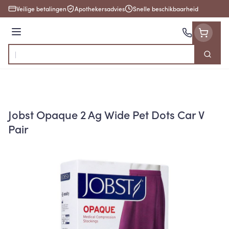
Ga naar de inhoud
Veilige betalingen
Apothekersadvies
Snelle beschikbaarheid
Menu
Zoek
Product, merk, categorie...
Jobst Opaque 2 Ag Wide Pet Dots Car V
Pair