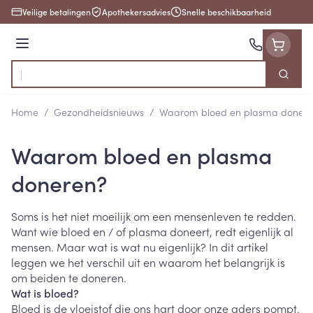
Ga naar de inhoud
Veilige betalingen
Apothekersadvies
Snelle beschikbaarheid
Menu
Zoek
Product, merk, categorie...
Home
/
Gezondheidsnieuws
/
Waarom bloed en plasma donere
Waarom bloed en plasma
doneren?
Soms is het niet moeilijk om een mensenleven te redden.
Want wie bloed en / of plasma doneert, redt eigenlijk al
mensen. Maar wat is wat nu eigenlijk? In dit artikel
leggen we het verschil uit en waarom het belangrijk is
om beiden te doneren.
Wat is bloed?
Bloed is de vloeistof die ons hart door onze aders pompt.