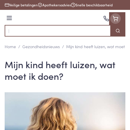
Ga naar de inhoud
Veilige betalingen
Apothekersadvies
Snelle beschikbaarheid
Menu
Zoek
Product, merk, categorie...
Home
/
Gezondheidsnieuws
/
Mijn kind heeft luizen, wat moet i
Mijn kind heeft luizen, wat
moet ik doen?