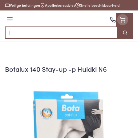
Ga naar de inhoud
Veilige betalingen
Apothekersadvies
Snelle beschikbaarheid
Menu
Zoek
Product, merk, categorie...
Botalux 140 Stay-up -p Huidkl N6