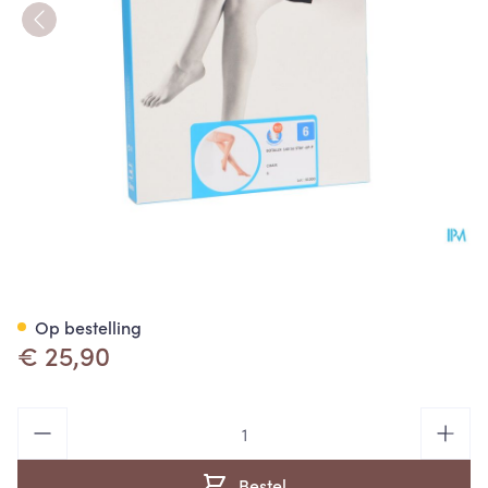
Botalux 140 Stay-up -p Huidk
Op bestelling
€ 25,90
Aantal
Bestel