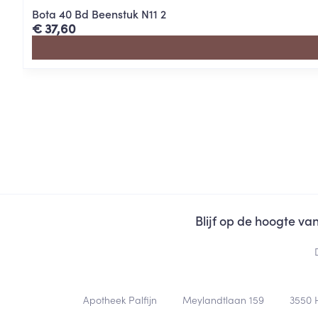
Bota 40 Bd Beenstuk N11 2
€ 37,60
Blijf op de hoogte v
Contacteer ons
Apotheek Palfijn
Meylandtlaan 159
3550