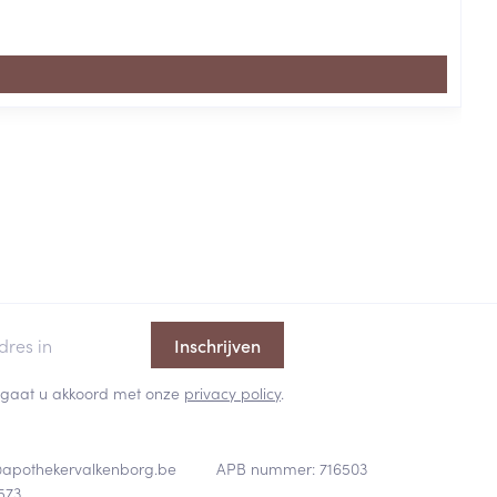
Inschrijven
 en gaat u akkoord met onze
privacy policy
.
@
apothekervalkenborg.be
APB nummer:
716503
573