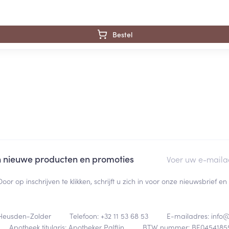
Bestel
E-mail adres
an nieuwe producten en promoties
Door op inschrijven te klikken, schrijft u zich in voor onze nieuwsbrief
Heusden-Zolder
Telefoon:
+32 11 53 68 53
E-mailadres:
info
Apotheek titularis:
Apotheker Palfijn
BTW nummer:
BE0454185