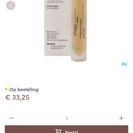
Tinge Men Oogcontour Roll O
Op bestelling
€ 33,25
Aantal
Bestel