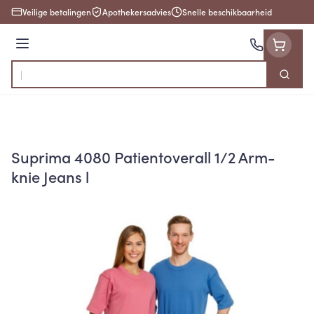
Ga naar de inhoud
Veilige betalingen
Apothekersadvies
Snelle beschikbaarheid
Menu
Zoek
Product, merk, categorie...
Suprima 4080 Patientoverall 1/2 Arm-
knie Jeans l