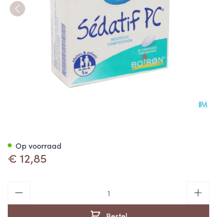
Sedatif Pc Zuigtablet 90 Boir
Op voorraad
€ 12,85
Aantal
Bestel