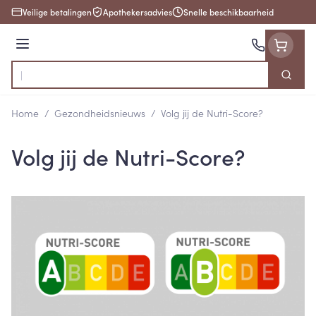
Ga naar de inhoud
Veilige betalingen
Apothekersadvies
Snelle beschikbaarheid
Menu
Zoek
Product, merk, categorie...
Home
/
Gezondheidsnieuws
/
Volg jij de Nutri-Score?
Volg jij de Nutri-Score?