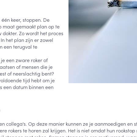
0+ categorie
Wondzorg
EHBO
lie
ven
Homeopathie
Spieren en gewrichten
Gemoed en 
n één keer, stoppen. De
Neus
Ogen
Ogen
Neus
p maat gemaakt plan op te
neeskunde categorie
Vilt
Podologie
w dokter. Zo wordt het proces
Spray
Ooginfecties
Oogspoelin
Tabletten
n het plan zijn er zowel
Handschoenen
Cold - Hot t
Oren
Ogen
 en EHBO categorie
m een terugval te
denborstels
Anti allergische en anti
Oogdruppe
warm/koud
Neussprays 
al
Wondhelend
inflammatoire middelen
los
Creme - gel
Verbanddo
 je een zware roker of
Brandwonden
insecten categorie
pluimen
Accessoires
- antiviraal
Ontzwellende middelen
laatsen of mensen die je
Droge ogen
Medische h
Toon meer
rest of neerslachtig bent?
Glaucoom
Toon meer
ddelen categorie
voldoende tijd hebt om je
Toon meer
dus een datum binnen een
en
e en
Nagels
Diabetes
Zonnebesch
Stoma
n
Hart- en bloedvaten
Bloedverdun
elt en
Nagellak
Bloedglucosemeter
Aftersun
Stomazakje
stolling
len
n en collega's. Op deze manier kunnen ze je aanmoedigen en st
Kalk- en schimmelnagels
Teststrips en naalden
Lippen
Stomaplaat
rokers te horen zal krijgen. Het is niet omdat hun rookstop ni
oires
spray