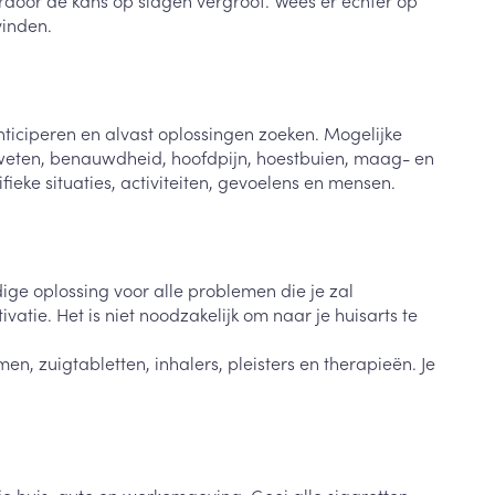
door de kans op slagen vergroot. Wees er echter op
Bed
vinden.
ng zon
Doorliggen - decubitis
Toon meer
ie
Urinewegen
ticiperen en alvast oplossingen zoeken. Mogelijke
 zweten, benauwdheid, hoofdpijn, hoestbuien, maag- en
id, spanning
Stoppen met roken
ieke situaties, activiteiten, gevoelens en mensen.
 en intieme
Gezichtsreiniging -
ontschminken
n Orthopedie
Instrumenten
sche
n anticonceptie
Reinigingsmelk, - crème, -
Anti tumor middelen
olie en gel
ge oplossing voor alle problemen die je zal
jn
tie. Het is niet noodzakelijk om naar je huisarts te
Tonic - lotion
zorging
Anesthesie
n, zuigtabletten, inhalers, pleisters en therapieën. Je
Micellair water
Specifiek voor de ogen
t
ie
Diverse geneesmiddelen
Toon meer