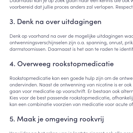
Daarnaast kan je op zoek gaan naar een kennis die ook 
voorbereid dat jullie proces anders zal verlopen. Respe
Zuurstof
Eelt
Eksteroog - lik
3. Denk na over uitdagingen
Ademhalingsste
Toon meer
Denk op voorhand na over de mogelijke uitdagingen waarm
ontwenningsverschijnselen zijn o.a. spanning, onrust, p
Spieren en gew
darmstoornissen. Daarnaast is het aan te raden te identif
Specifiek voor
Naalden en spu
4. Overweeg rookstopmedicatie
Lichaamsverzo
Infecties
Spuiten
Deodorant
Rookstopmedicatie kan een goede hulp zijn om de ontwenn
Oplossing voor 
ondervinden. Naast de ontwenning van nicotine is er ook 
Gezichtsverzor
gaan voor medicatie op voorschrift. Er bestaan ook alterna
Naalden
Luizen
Kies voor de best passende rookstopmedicatie, afhankelijk
Naalden voor i
kan een combinatie voorzien van medicatie voor acute o
pennaalden
Diagnostica
5. Maak je omgeving rookvrij
Toon meer