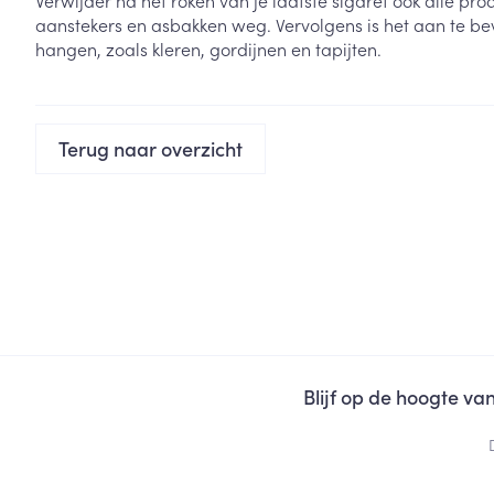
Verwijder na het roken van je laatste sigaret ook alle p
Haar
aanstekers en asbakken weg. Vervolgens is het aan te bev
Gezichtsverzor
hangen, zoals kleren, gordijnen en tapijten.
Pillendozen en
accessoires
Pigmentstoorni
Gevoelige huid
geïrriteerde hu
Terug naar overzicht
Gemengde hui
Doffe huid
Toon meer
Snurken
Blijf op de hoogte v