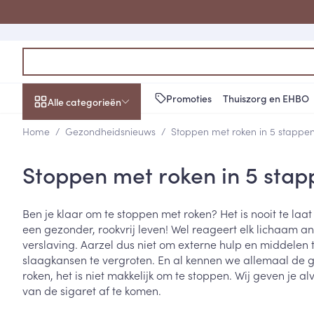
Ga naar de inhoud
Product, merk, categorie...
Promoties
Thuiszorg en EHBO
Alle categorieën
Home
/
Gezondheidsnieuws
/
Stoppen met roken in 5 stappe
Promoties
Stoppen met roken in 5 stap
Schoonheid, verzorging
Haar en Hoofd
Afslanken
Zwangerschap
Geheugen
Aromatherapie
Lenzen en brill
Insecten
Maag darm ste
en hygiëne
Toon submenu voor Schoonheid
Kammen - ont
Maaltijdverva
Zwangerschaps
Verstuiver
Lensproducten
Verzorging ins
Maagzuur
Ben je klaar om te stoppen met roken? Het is nooit te laa
Dieet, voeding en
Seksualiteit
Beschadigd ha
Eetlustremmer
Borstvoeding
Essentiële oliën
Brillen
Anti insecten
Lever, galblaas
een gezonder, rookvrij leven! Wel reageert elk lichaam a
vitamines
hoofdirritatie
pancreas
Toon submenu voor Dieet, voe
verslaving. Aarzel dus niet om externe hulp en middelen 
Platte buik
Lichaamsverzo
Complex - com
Teken tang of p
slaagkansen te vergroten. En al kennen we allemaal de g
Styling - spray 
Braken
Vetverbranders
Vitamines en 
Zwangerschap en
Zware benen
roken, het is niet makkelijk om te stoppen. Wij geven je a
kinderen
Verzorging
Laxeermiddele
van de sigaret af te komen.
Toon submenu voor Zwangersc
Toon meer
Toon meer
Oligo-element
Honden
Toon meer
Toon meer