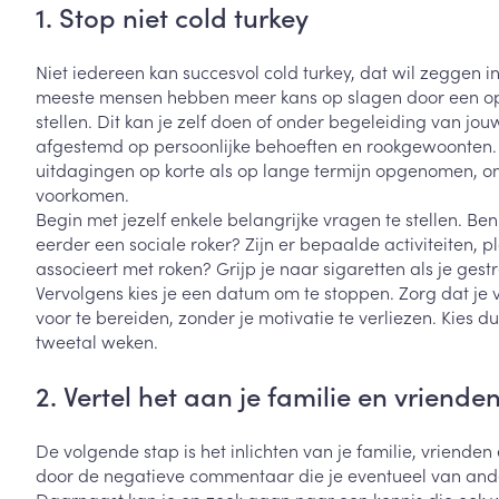
1. Stop niet cold turkey
Vitaliteit 50+
Toon submenu voor Vitaliteit 5
Thuiszorg
Plantaardige o
Nagels en hoe
Niet iedereen kan succesvol cold turkey, dat wil zeggen i
Natuur geneeskunde
Mond
Huid
meeste mensen hebben meer kans op slagen door een o
Toon submenu voor Natuur ge
Batterijen
stellen. Dit kan je zelf doen of onder begeleiding van jou
Droge mond
Ontsmetten en
Thuiszorg en EHBO
afgestemd op persoonlijke behoeften en rookgewoonten. I
Toebehoren
Spijsvertering
desinfecteren
Toon submenu voor Thuiszorg
uitdagingen op korte als op lange termijn opgenomen, o
Elektrische tan
Steriel materia
voorkomen.
Schimmels
Dieren en insecten
Interdentaal - f
Begin met jezelf enkele belangrijke vragen te stellen. Ben
Toon submenu voor Dieren en 
Vacht, huid of 
Koortsblaasjes 
eerder een sociale roker? Zijn er bepaalde activiteiten, p
Kunstgebit
Geneesmiddelen
associeert met roken? Grijp je naar sigaretten als je gest
Jeuk
Toon meer
Toon submenu voor Geneesmi
Vervolgens kies je een datum om te stoppen. Zorg dat je 
voor te bereiden, zonder je motivatie te verliezen. Kies 
tweetal weken.
Voeten en ben
Aerosoltherapi
2. Vertel het aan je familie en vriende
zuurstof
Zware benen
Droge voeten, e
Aerosol toestel
De volgende stap is het inlichten van je familie, vriende
kloven
Tabletten
door de negatieve commentaar die je eventueel van andere 
Aerosol access
Blaren
Creme, gel en 