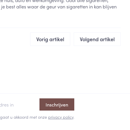
e huis, auto en werkomgeving. Gooi alle sigaretten,
e best alles waar de geur van sigaretten in kan blijven
rende
Parfums en
geurproducten
Vorig artikel
Volgend artikel
CBD
Inschrijven
 en gaat u akkoord met onze
privacy policy
.