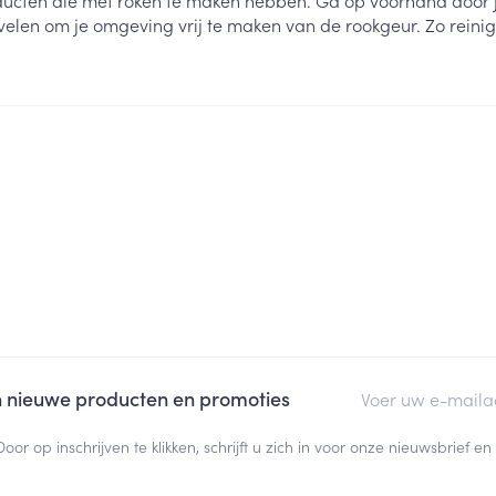
roducten die met roken te maken hebben. Ga op voorhand door j
elen om je omgeving vrij te maken van de rookgeur. Zo reinig j
ging
Supplementen
Insectenwe
Mondmaskers
middelen
ssen
 -
id
d
Zelfbruiner
Scheren
E-mail adres
an nieuwe producten en promoties
Door op inschrijven te klikken, schrijft u zich in voor onze nieuwsbrief