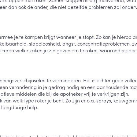
wil stoppen met roken. Samen stoppen is erg motiverend, waar
Nagelbijten
Overige diabetes
Zonnebank
Accessoires
cteer dan ook de ander, die niet dezelfde problemen zal onder
producten
Nagelversterkend
Voorbereidi
doorn
Naalden voor
Toon meer
Toon meer
lsel
Hormonaal stelsel
Gynaecolog
insulinespuiten
Toon meer
ee je te kampen krijgt wanneer je stopt. Zo kan je hierop an
rikkelbaarheid, slapeloosheid, angst, concentratieproblemen,
richten
Zenuwstelsel
Slapelooshe
iceren welke zaken je zin geven om te roken, waaronder specif
en stress
 mannen
Make-up
Seksualiteit
hygiene
iten
Sondes, baxters en
Bandages e
rging
Make-up penselen en
catheters
- orthopedi
Condooms e
Immuniteit
verbanden
Allergie
gebruiksvoorwerpen
Sondes
ingsverschijnselen te verminderen. Het is echter geen volledi
Intiem welzi
injectie
Eyeliner - oogpotlood
Buik
een verandering in je gedrag nodig en een aanhoudende motiva
ging
Accessoires voor sondes
tieve middelen die bij de apotheker vrij te verkrijgen zijn.
Intieme ver
Mascara
Acne
Oor
Arm
 van welk type roker je bent. Zo zijn er o.a. sprays, kauwgomme
Baxters
Massage
nsulinepen -
Oogschaduw
Elleboog
f langdurige hulp.
Catheters
Toon meer
Toon meer
Enkel en voe
Afslanken
Homeopath
Toon meer