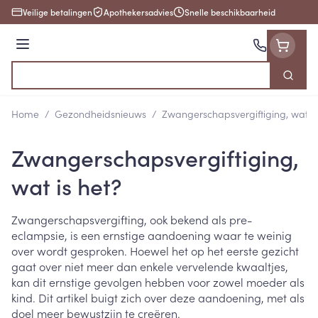
Ga naar de inhoud
Veilige betalingen
Apothekersadvies
Snelle beschikbaarheid
Menu
Zoek
Product, merk, categorie...
Home
/
Gezondheidsnieuws
/
Zwangerschapsvergiftiging, wat is
Zwangerschapsvergiftiging,
wat is het?
Zwangerschapsvergifting, ook bekend als pre-
eclampsie, is een ernstige aandoening waar te weinig
over wordt gesproken. Hoewel het op het eerste gezicht
gaat over niet meer dan enkele vervelende kwaaltjes,
kan dit ernstige gevolgen hebben voor zowel moeder als
kind. Dit artikel buigt zich over deze aandoening, met als
doel meer bewustzijn te creëren.