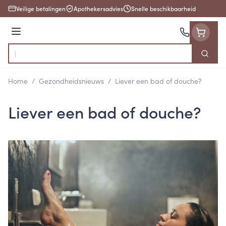
Ga naar de inhoud
Veilige betalingen
Apothekersadvies
Snelle beschikbaarheid
Menu
Zoek
Product, merk, categorie...
Home
/
Gezondheidsnieuws
/
Liever een bad of douche?
Liever een bad of douche?