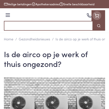
Ga naar de inhoud
Veilige betalingen
Apothekersadvies
Snelle beschikbaarheid
Menu
Zoek
Product, merk, categorie...
Home
/
Gezondheidsnieuws
/
Is de airco op je werk of thuis on
Is de airco op je werk of
thuis ongezond?