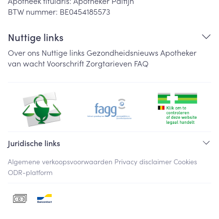
Apotheek titularis:
Apotheker Palfijn
BTW nummer:
BE0454185573
Nuttige links
Over ons
Nuttige links
Gezondheidsnieuws
Apotheker
van wacht
Voorschrift
Zorgtarieven
FAQ
Juridische links
Algemene verkoopsvoorwaarden
Privacy disclaimer
Cookies
ODR-platform