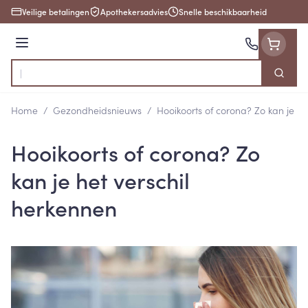
Ga naar de inhoud
Veilige betalingen
Apothekersadvies
Snelle beschikbaarheid
Menu
Zoek
Product, merk, categorie...
Home
/
Gezondheidsnieuws
/
Hooikoorts of corona? Zo kan je he
Hooikoorts of corona? Zo
kan je het verschil
herkennen