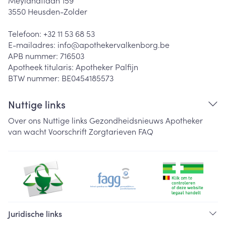
Meylandtlaan 159
3550
Heusden-Zolder
Telefoon:
+32 11 53 68 53
E-mailadres:
info@
apothekervalkenborg.be
APB nummer:
716503
Apotheek titularis:
Apotheker Palfijn
BTW nummer:
BE0454185573
Nuttige links
Over ons
Nuttige links
Gezondheidsnieuws
Apotheker
van wacht
Voorschrift
Zorgtarieven
FAQ
Juridische links