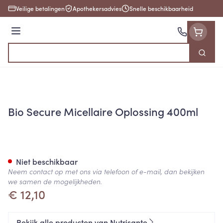
Ga naar de inhoud
Veilige betalingen
Apothekersadvies
Snelle beschikbaarheid
Menu
Zoek
Product, merk, categorie...
Bio Secure Micellaire Oplossing 400ml
Bio Secure Micellaire Oploss
Niet beschikbaar
Neem contact op met ons via telefoon of e-mail, dan bekijken
we samen de mogelijkheden.
€ 12,10
Bekijk alle producten van Nutrisante