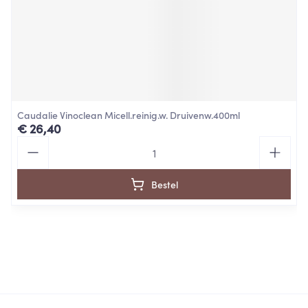
Caudalie Vinoclean Micell.reinig.w. Druivenw.400ml
€ 26,40
Aantal
Bestel