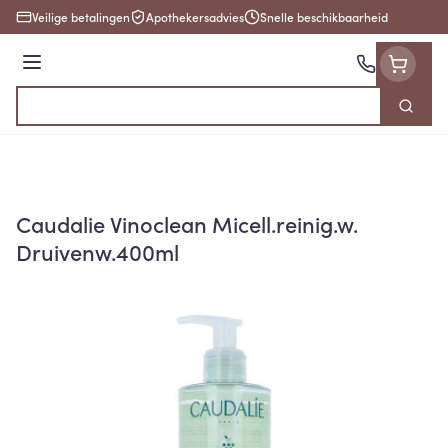
Ga naar de inhoud
Veilige betalingen
Apothekersadvies
Snelle beschikbaarheid
Menu
Zoek
Product, merk, categorie...
Caudalie Vinoclean Micell.reinig.w.
Druivenw.400ml