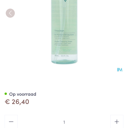
Caudalie Vinoclean Micell.re
Op voorraad
€ 26,40
Aantal