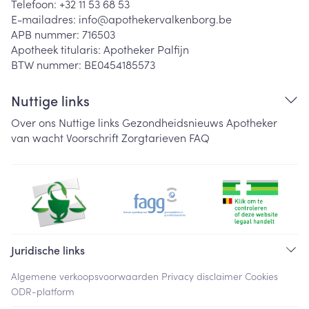
Telefoon:
+32 11 53 68 53
E-mailadres:
info@
apothekervalkenborg.be
APB nummer:
716503
Apotheek titularis:
Apotheker Palfijn
BTW nummer:
BE0454185573
Nuttige links
Over ons
Nuttige links
Gezondheidsnieuws
Apotheker
van wacht
Voorschrift
Zorgtarieven
FAQ
Juridische links
Algemene verkoopsvoorwaarden
Privacy disclaimer
Cookies
ODR-platform