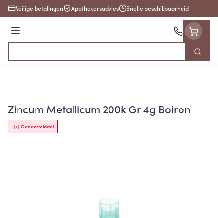
Ga naar de inhoud
Veilige betalingen
Apothekersadvies
Snelle beschikbaarheid
Menu
Zoek
Product, merk, categorie...
Zincum Metallicum 200k Gr 4g Boiron
Geneesmiddel