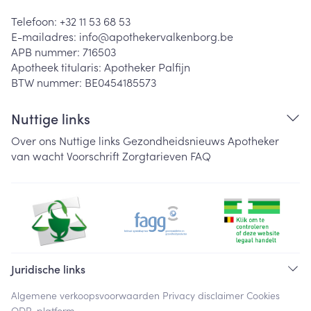
Telefoon:
+32 11 53 68 53
E-mailadres:
info@
apothekervalkenborg.be
APB nummer:
716503
Apotheek titularis:
Apotheker Palfijn
BTW nummer:
BE0454185573
Nuttige links
Over ons
Nuttige links
Gezondheidsnieuws
Apotheker
van wacht
Voorschrift
Zorgtarieven
FAQ
Juridische links
Algemene verkoopsvoorwaarden
Privacy disclaimer
Cookies
ODR-platform