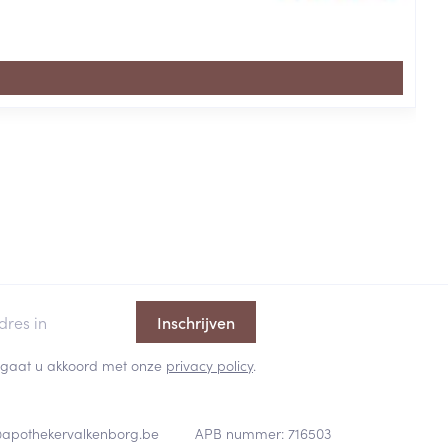
Inschrijven
 en gaat u akkoord met onze
privacy policy
.
@
apothekervalkenborg.be
APB nummer:
716503