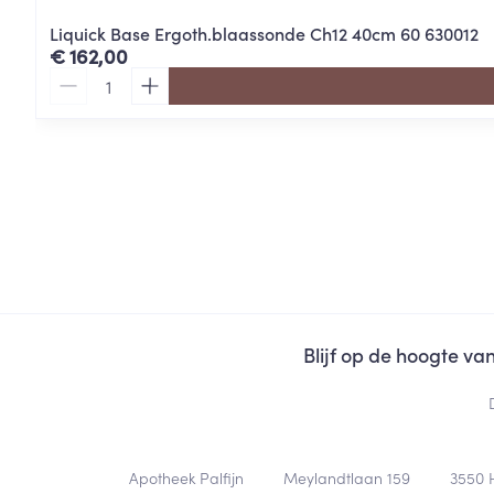
Liquick Base Ergoth.blaassonde Ch12 40cm 60 630012
€ 162,00
Aantal
Blijf op de hoogte v
Contacteer ons
Apotheek Palfijn
Meylandtlaan 159
3550