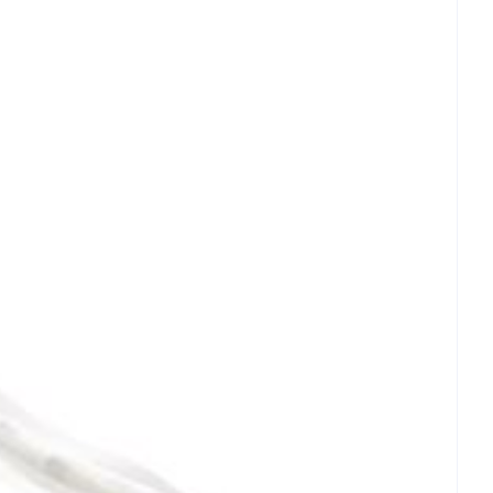
rende
Parfums en
geurproducten
CBD