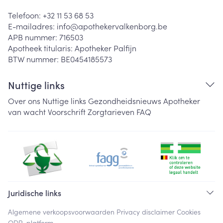
Telefoon:
+32 11 53 68 53
E-mailadres:
info@
apothekervalkenborg.be
APB nummer:
716503
Apotheek titularis:
Apotheker Palfijn
BTW nummer:
BE0454185573
Nuttige links
Over ons
Nuttige links
Gezondheidsnieuws
Apotheker
van wacht
Voorschrift
Zorgtarieven
FAQ
Juridische links
Algemene verkoopsvoorwaarden
Privacy disclaimer
Cookies
ODR-platform