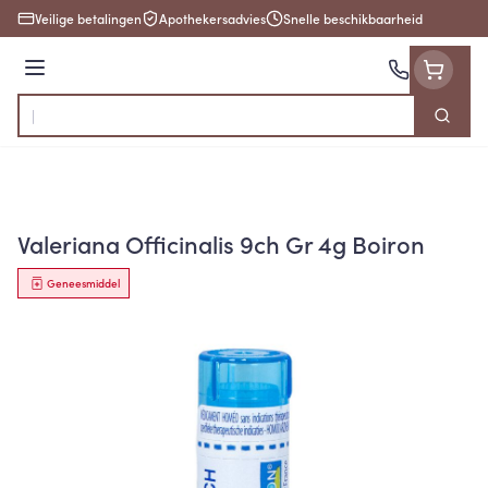
Ga naar de inhoud
Veilige betalingen
Apothekersadvies
Snelle beschikbaarheid
Menu
Zoek
Product, merk, categorie...
Valeriana Officinalis 9ch Gr 4g Boiron
Geneesmiddel