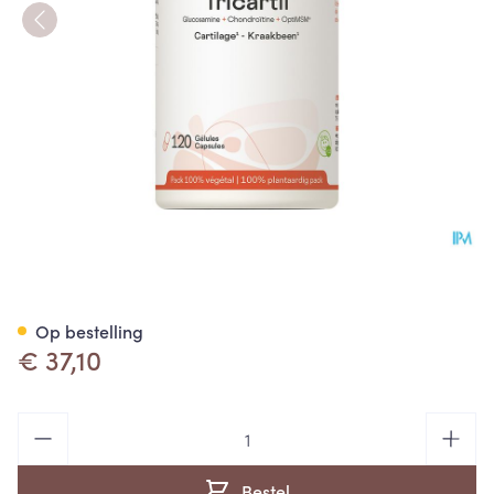
Tricartil Be Life Nf Gel 120
Op bestelling
€ 37,10
Aantal
Bestel