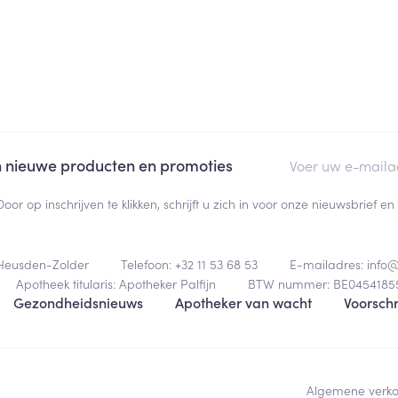
E-mail adres
an nieuwe producten en promoties
Door op inschrijven te klikken, schrijft u zich in voor onze nieuwsbrief
Heusden-Zolder
Telefoon:
+32 11 53 68 53
E-mailadres:
info
Apotheek titularis:
Apotheker Palfijn
BTW nummer:
BE0454185
Gezondheidsnieuws
Apotheker van wacht
Voorschr
Algemene verk