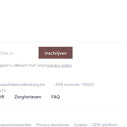
Inschrijven
 en gaat u akkoord met onze
privacy policy
.
@
apothekervalkenborg.be
APB nummer:
716503
573
ift
Zorgtarieven
FAQ
oopsvoorwaarden
Privacy disclaimer
Cookies
ODR-platform