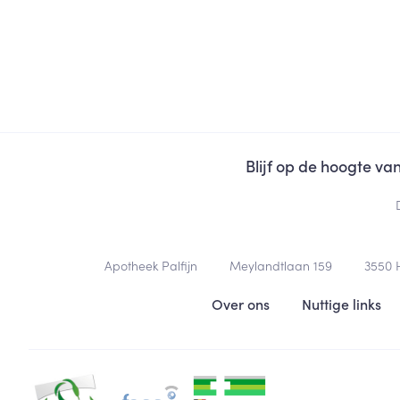
Blijf op de hoogte v
Contacteer ons
Apotheek Palfijn
Meylandtlaan 159
3550
Nuttige links
Over ons
Nuttige links