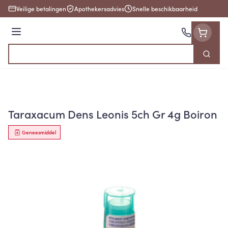
Ga naar de inhoud
Veilige betalingen
Apothekersadvies
Snelle beschikbaarheid
Menu
Zoek
Product, merk, categorie...
Taraxacum Dens Leonis 5ch Gr 4g Boiron
Geneesmiddel