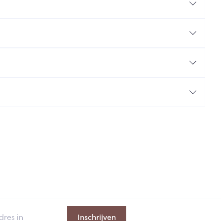
rende
Parfums en
geurproducten
CBD
Inschrijven