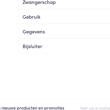
Zwangerschap
ging
Supplementen
Insectenwe
Mondmaskers
middelen
Gebruik
ssen
 -
Gegevens
id
d
Bijsluiter
Zelfbruiner
Scheren
E-mail adres
an nieuwe producten en promoties