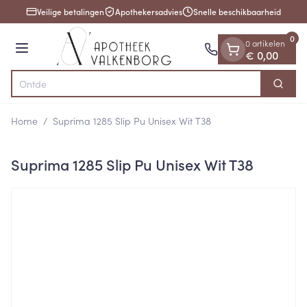
Dia 1 van 1
Ga naar de inhoud
Veilige betalingen
Apothekersadvies
Snelle beschikbaarheid
0
0 artikelen
Menu
€ 0,00
Zoek
Product, merk, categorie...
Home
/
Suprima 1285 Slip Pu Unisex Wit T38
Suprima 1285 Slip Pu Unisex Wit T38