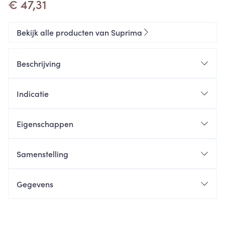
€ 47,31
Bekijk alle producten van Suprima
Beschrijving
Indicatie
zware incontinentie
Eigenschappen
Sluiting:
instapmodel
Kleur:
Samenstelling
Verpakking:
Gegevens
CNK
4154670