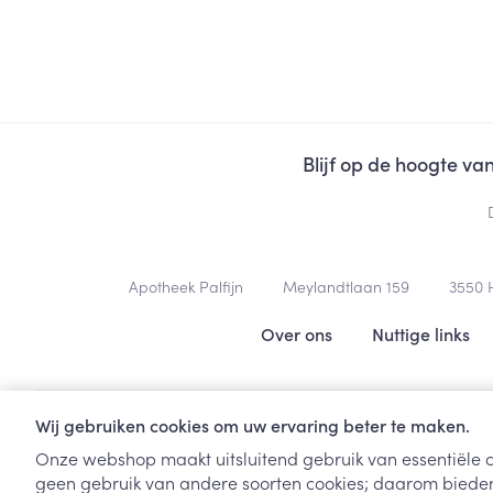
Blijf op de hoogte v
Contacteer ons
Apotheek Palfijn
Meylandtlaan 159
3550
Nuttige links
Over ons
Nuttige links
Wij gebruiken cookies om uw ervaring beter te maken.
Onze webshop maakt uitsluitend gebruik van essentiële c
geen gebruik van andere soorten cookies; daarom bieden