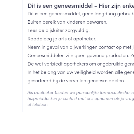
Veiligheidsinformatie
Dit is een geneesmiddel - Hier zijn enkel
Toon meer
Merken
Sterop
Dit is een geneesmiddel, geen langdurig gebrui
Buiten bereik van kinderen bewaren.
ging
Supplementen
Insectenwe
Breedte
185 mm
Lees de bijsluiter zorgvuldig.
Mondmaskers
middelen
ssen
Raadpleeg je arts of apotheker.
Lengte
220 mm
Neem in geval van bijwerkingen contact op met je
 -
id
Geneesmiddelen zijn geen gewone producten. Ze
Diepte
120 mm
De wet verbiedt apothekers om ongebruikte gen
d
In het belang van uw veiligheid worden alle ge
Behoud
Kamertemperatuur (15°C -
gesorteerd bij de vervallen geneesmiddelen.
Als apotheker bieden we persoonlijke farmaceutische
hulpmiddel kun je contact met ons opnemen als je vrag
of telefoon.
Zelfbruiner
Scheren