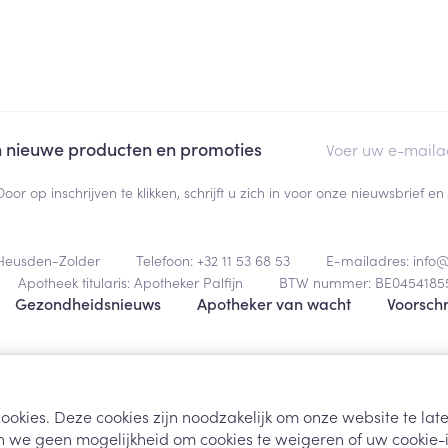
E-mail adres
an nieuwe producten en promoties
Door op inschrijven te klikken, schrijft u zich in voor onze nieuwsbrief
Heusden-Zolder
Telefoon:
+32 11 53 68 53
E-mailadres:
info
Apotheek titularis:
Apotheker Palfijn
BTW nummer:
BE0454185
Gezondheidsnieuws
Apotheker van wacht
Voorschr
Algemene verk
ookies. Deze cookies zijn noodzakelijk om onze website te la
 we geen mogelijkheid om cookies te weigeren of uw cookie-i