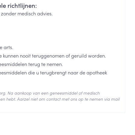
e richtlijnen:
k zonder medisch advies.
rende
Parfums en
geurproducten
 arts.
 kunnen nooit teruggenomen of geruild worden.
eesmiddelen terug te nemen.
neesmiddelen die u terugbrengt naar de apotheek
 25°C)
 zorg. Na aankoop van een geneesmiddel of medisch
en hebt. Aarzel niet om contact met ons op te nemen via mail
CBD