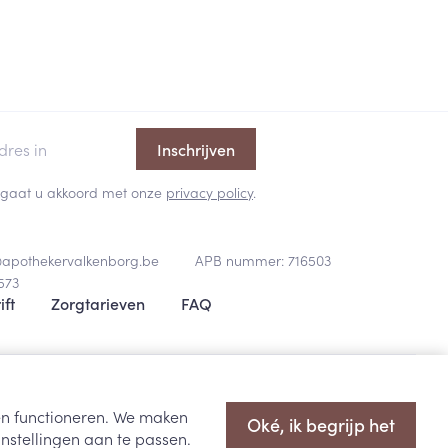
Inschrijven
 en gaat u akkoord met onze
privacy policy
.
@
apothekervalkenborg.be
APB nummer:
716503
573
ift
Zorgtarieven
FAQ
oopsvoorwaarden
Privacy disclaimer
Cookies
ODR-platform
ten functioneren. We maken
Oké, ik begrijp het
nstellingen aan te passen.