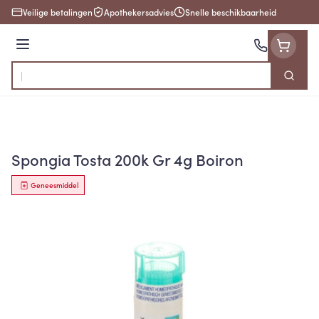
Ga naar de inhoud
Veilige betalingen
Apothekersadvies
Snelle beschikbaarheid
Menu
Zoek
Product, merk, categorie...
Spongia Tosta 200k Gr 4g Boiron
Geneesmiddel