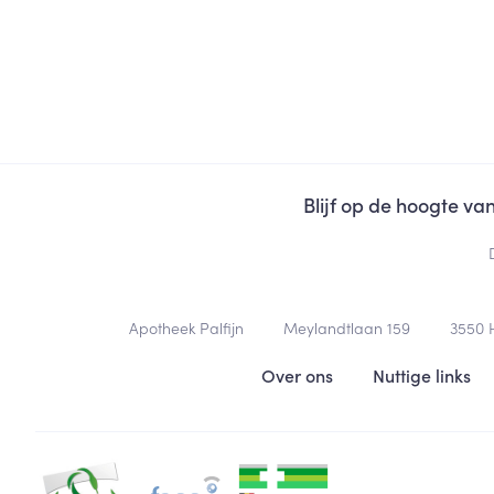
Blijf op de hoogte v
Contacteer ons
Apotheek Palfijn
Meylandtlaan 159
3550
Nuttige links
Over ons
Nuttige links