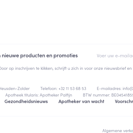
E-mail adres
an nieuwe producten en promoties
Door op inschrijven te klikken, schrijft u zich in voor onze nieuwsbrief
Heusden-Zolder
Telefoon:
+32 11 53 68 53
E-mailadres:
info
Apotheek titularis:
Apotheker Palfijn
BTW nummer:
BE0454185
Gezondheidsnieuws
Apotheker van wacht
Voorschr
Algemene verk