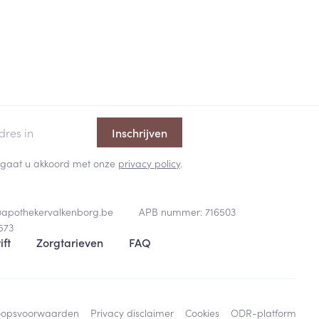
Inschrijven
 en gaat u akkoord met onze
privacy policy
.
@
apothekervalkenborg.be
APB nummer:
716503
573
ift
Zorgtarieven
FAQ
oopsvoorwaarden
Privacy disclaimer
Cookies
ODR-platform