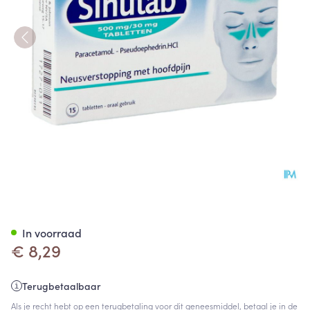
Sinutab 500/30mg Comp 15
In voorraad
€ 8,29
Terugbetaalbaar
Als je recht hebt op een terugbetaling voor dit geneesmiddel, betaal je in de