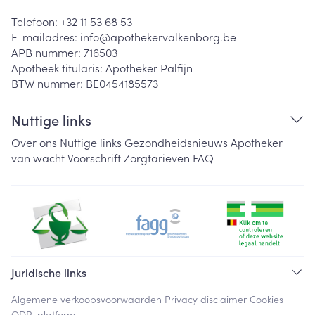
Telefoon:
+32 11 53 68 53
E-mailadres:
info@
apothekervalkenborg.be
APB nummer:
716503
Apotheek titularis:
Apotheker Palfijn
BTW nummer:
BE0454185573
Nuttige links
Over ons
Nuttige links
Gezondheidsnieuws
Apotheker
van wacht
Voorschrift
Zorgtarieven
FAQ
Juridische links
Algemene verkoopsvoorwaarden
Privacy disclaimer
Cookies
ODR-platform