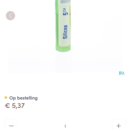
Silicea 5ch Gr 4g Boiron
Op bestelling
€ 5,37
Aantal