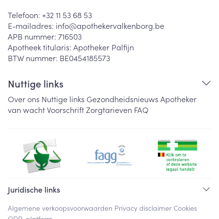
Telefoon:
+32 11 53 68 53
E-mailadres:
info@
apothekervalkenborg.be
APB nummer:
716503
Apotheek titularis:
Apotheker Palfijn
BTW nummer:
BE0454185573
Nuttige links
Over ons
Nuttige links
Gezondheidsnieuws
Apotheker
van wacht
Voorschrift
Zorgtarieven
FAQ
Juridische links
Algemene verkoopsvoorwaarden
Privacy disclaimer
Cookies
ODR-platform