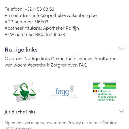
Telefoon:
+32 11 53 68 53
E-mailadres:
info@
apothekervalkenborg.be
APB nummer:
716503
Apotheek titularis:
Apotheker Palfijn
BTW nummer:
BE0454185573
Nuttige links
Over ons
Nuttige links
Gezondheidsnieuws
Apotheker
van wacht
Voorschrift
Zorgtarieven
FAQ
Juridische links
Algemene verkoopsvoorwaarden
Privacy disclaimer
Cookies
ODR-platform