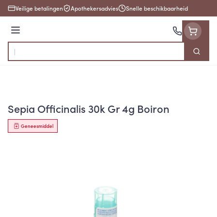
Ga naar de inhoud
Veilige betalingen
Apothekersadvies
Snelle beschikbaarheid
Menu
Zoek
Product, merk, categorie...
Sepia Officinalis 30k Gr 4g Boiron
Geneesmiddel